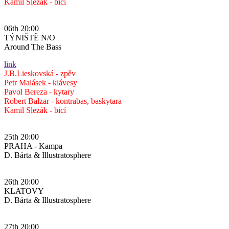
Kamil Slezák - bicí
06th 20:00
TÝNIŠTĚ N/O
Around The Bass
link
J.B.Lieskovská - zpěv
Petr Malásek - klávesy
Pavol Bereza - kytary
Robert Balzar - kontrabas, baskytara
Kamil Slezák - bicí
25th 20:00
PRAHA - Kampa
D. Bárta & Illustratosphere
26th 20:00
KLATOVY
D. Bárta & Illustratosphere
27th 20:00