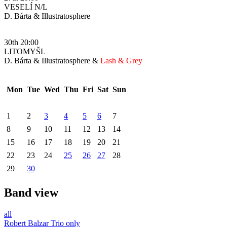
VESELÍ N/L
D. Bárta & Illustratosphere
30th 20:00
LITOMYŠL
D. Bárta & Illustratosphere &
Lash & Grey
Mon
Tue
Wed
Thu
Fri
Sat
Sun
1
2
3
4
5
6
7
8
9
10
11
12
13
14
15
16
17
18
19
20
21
22
23
24
25
26
27
28
29
30
Band view
all
Robert Balzar Trio only