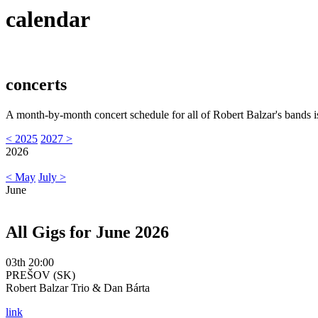
calendar
concerts
A month-by-month concert schedule for all of Robert Balzar's bands i
< 2025
2027 >
2026
< May
July >
June
All Gigs for June 2026
03th 20:00
PREŠOV (SK)
Robert Balzar Trio & Dan Bárta
link