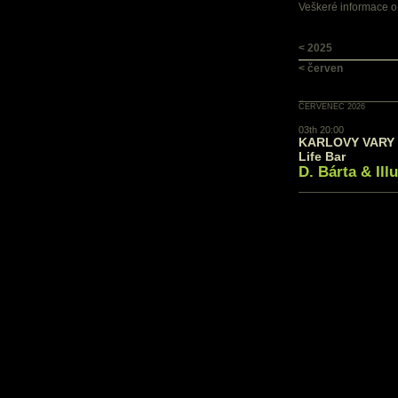
Veškeré informace o
< 2025
< červen
ČERVENEC 2026
03th 20:00
KARLOVY VARY -
Life Bar
D. Bárta & Ill